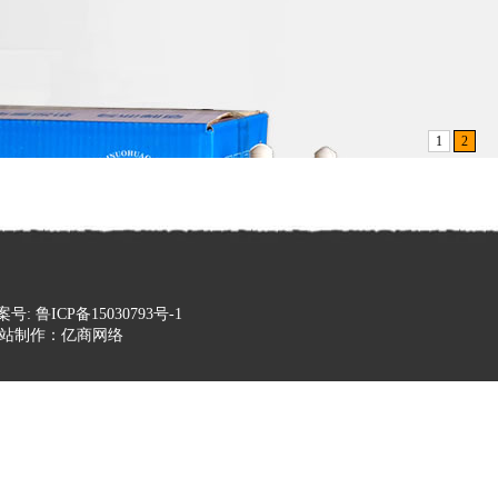
1
2
号: 鲁ICP备15030793号-1
站制作：亿商网络