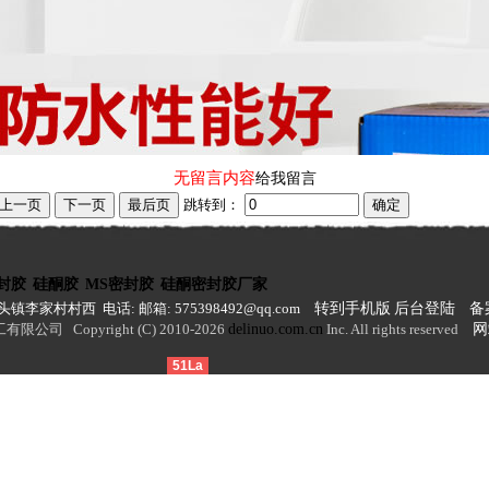
无留言内容
给我留言
跳转到：
封胶
硅酮胶
MS密封胶
硅酮密封胶厂家
李家村村西 电话: 邮箱: 575398492@qq.com
转到手机版
后台登陆
备案
 Copyright (C) 2010-2026
delinuo.com.cn
Inc. All rights reserved
网
51La