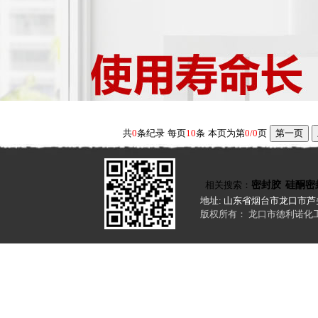
共
0
条纪录
每页
10
条
本页为第
0/0
页
相关搜索：
密封胶
硅酮密
地址: 山东省烟台市龙口市芦头镇
版权所有： 龙口市德利诺化工有限公司